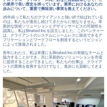
の業界で長い歴史を持っています。業界におけるあなたの
歩みについて、重要で興味深い事実を教えてください。
26年経って私たちがクライアントと強い絆で結ばれている
のは、私たちが進化し続けてきたからに他なりません。革
新的な技術ソリューションとデザインサービスの可能性を
認識し、私はBinated Inc.を設立しました。このベンチャー
は、クライアントのシステムにシームレスに統合できるア
プリケーションとワークフローを創造するというビジョン
によって推進されました。
長年にわたり、私は幸運にもBinated Inc.の有能なチームと
協力することができ、共に革新的なソリューションを市場
に提供することができました。私たちの仕事は、クライア
ントの業務を改善するだけでなく、進歩にも貢献してきま
した。