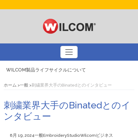
WILCOM製品ライフサイクルについて
ドリュー・ネルソンとコーラルフォトステッチ
刺繍業界大手のBinatedとのインタビュー
ホーム
一般
刺繍業界大手のBinatedとのインタビュー
3Dパフ刺繍についてのQ&A
アメリカの国旗を刺繍するための基本ルール
刺繍業界大手のBinatedとのイ
プリントビジネスを刺繍で多様化しましょう
自動デジタイズによるスマートなデザインアプローチ
ンタビュー
WILCOM製品に関するお問い合わせ
8月 19, 2024
一般
EmbroideryStudio
Wilcom
ビジネス