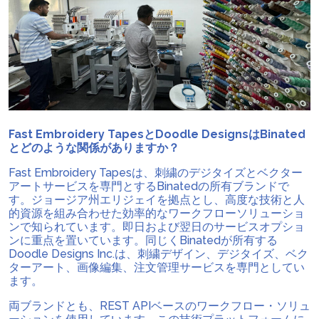
Fast Embroidery TapesとDoodle DesignsはBinated
とどのような関係がありますか？
Fast Embroidery Tapesは、刺繍のデジタイズとベクター
アートサービスを専門とするBinatedの所有ブランドで
す。ジョージア州エリジェイを拠点とし、高度な技術と人
的資源を組み合わせた効率的なワークフローソリューショ
ンで知られています。即日および翌日のサービスオプショ
ンに重点を置いています。同じくBinatedが所有する
Doodle Designs Inc.は、刺繍デザイン、デジタイズ、ベク
ターアート、画像編集、注文管理サービスを専門としてい
ます。
両ブランドとも、REST APIベースのワークフロー・ソリュ