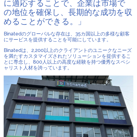
に適応することで、企業は市場で
の地位を確保し、長期的な成功を収
めることができる。」
Binatedのグローバルな存在は、35カ国以上の多様な顧客
にサービスを提供することを可能にしています。
Binatedは、2,200以上のクライアントのユニークなニーズ
を満たすカスタマイズされたソリューションを提供するこ
とに専念し、800人以上の高度な経験を持つ優秀なスペシ
ャリスト人材を誇っています。