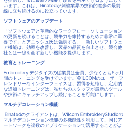
を提供し、常に最新の機能と改良を利用できるようにして
います。これは、Binatedが刺繍業界の技術的進歩の最前
線に立ち続けるのに役立っています。
ソフトウェアのアップデート
「ソフトウェアと革新的なワークフロー・ソリューション
の更新を続けることは、競争力を維持するために非常に重
要です」とアニッシュ氏は強調する。「新しいソフトウェ
ア機能は、効率を改善し、製品の品質を向上させ、競合他
社とは一線を画す新しい機能を提供します。
教育とトレーニング
Embroidery デジタイズの従業員は全員、少なくとも6ヶ月
間のトレーニングを受けています。WILCOMのユーザーフ
レンドリーなインターフェイスは、習得を短縮し、定期的
な追加トレーニングは、私たちのスタッフが最新のツール
や技術にキャッチアップし続けることを可能にします。
マルチデコレーション機能
Binatedのクライアントは、Wilcom EmbroideryStudioの
マルチデコレーション機能の多機能性を利用して、同じア
ートワークを複数のアプリケーションで活用することがよ