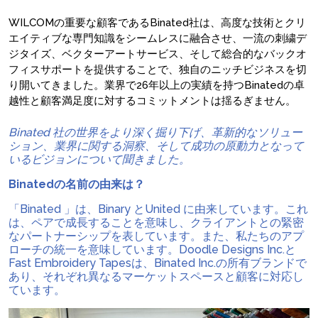
WILCOMの重要な顧客であるBinated社は、高度な技術とクリ
エイティブな専門知識をシームレスに融合させ、一流の刺繍デ
ジタイズ、ベクターアートサービス、そして総合的なバックオ
フィスサポートを提供することで、独自のニッチビジネスを切
り開いてきました。業界で26年以上の実績を持つBinatedの卓
越性と顧客満足度に対するコミットメントは揺るぎません。
Binated 社の世界をより深く掘り下げ、革新的なソリュー
ション、業界に関する洞察、そして成功の原動力となって
いるビジョンについて聞きました。
Binatedの名前の由来は？
「Binated 」は、Binary とUnited に由来しています。これ
は、ペアで成長することを意味し、クライアントとの緊密
なパートナーシップを表しています。また、私たちのアプ
ローチの統一を意味しています。Doodle Designs Inc.と
Fast Embroidery Tapesは、Binated Inc.の所有ブランドで
あり、それぞれ異なるマーケットスペースと顧客に対応し
ています。