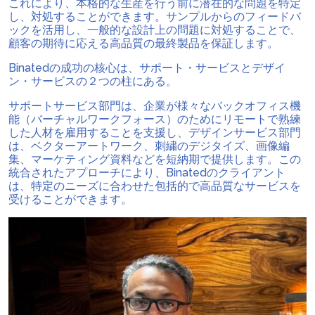
これにより、本格的な生産を行う前に潜在的な問題を特定
し、対処することができます。サンプルからのフィードバ
ックを活用し、一般的な設計上の問題に対処することで、
顧客の期待に応える高品質の最終製品を保証します。
Binatedの成功の核心は、サポート・サービスとデザイ
ン・サービスの２つの柱にある。
サポートサービス部門は、企業が様々なバックオフィス機
能（バーチャルワークフォース）のためにリモートで熟練
した人材を雇用することを支援し、デザインサービス部門
は、ベクターアートワーク、刺繍のデジタイズ、画像編
集、マーケティング資料などを短納期で提供します。この
統合されたアプローチにより、Binatedのクライアント
は、特定のニーズに合わせた包括的で高品質なサービスを
受けることができます。