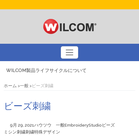
WILCOM製品ライフサイクルについて
ドリュー・ネルソンとコーラルフォトステッチ
刺繍業界大手のBinatedとのインタビュー
ホーム
一般
ビーズ刺繍
3Dパフ刺繍についてのQ&A
アメリカの国旗を刺繍するための基本ルール
ビーズ刺繍
プリントビジネスを刺繍で多様化しましょう
自動デジタイズによるスマートなデザインアプローチ
WILCOM製品に関するお問い合わせ
9月 29, 2021
ハウツウ
一般
EmbroideryStudio
ビーズ
ミシン刺繍
刺繍
特殊デザイン