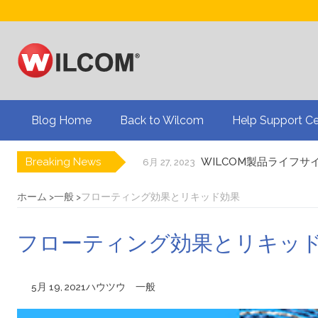
Blog Home
Back to Wilcom
Help Support Ce
Breaking News
WILCOM製品ライフサ
6月 27, 2023
ドリュー・ネルソンと
8月 19, 2024
刺繍業界大手のBinat
8月 19, 2024
ホーム
一般
フローティング効果とリキッド効果
3Dパフ刺繍についてのQ
8月 19, 2024
アメリカの国旗を刺繍
7月 24, 2024
フローティング効果とリキッ
プリントビジネスを刺
7月 24, 2024
自動デジタイズによる
5月 22, 2024
WILCOM製品に関する
6月 27, 2023
5月 19, 2021
ハウツウ
一般