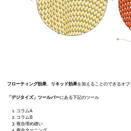
フローティング効果
、
リキッド効果
を加えることのできるオブ
「デジタイズ」ツールバー
にある下記のツール
コラムA
コラムB
複合埋め縫い
複合ターニング