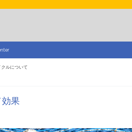
nter
イクルについて
コーラルフォトステッチ
edとのインタビュー
&A
するための基本ルール
ド効果
繍で多様化しましょう
スマートなデザインアプローチ
お問い合わせ