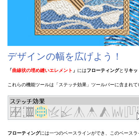
デザインの幅を広げよう！
「
曲線状の埋め縫いエレメント
」
には
フローティング
と
リキッ
これらの機能ツールは「ステッチ効果」ツールバーに含まれて
フローティング
には一つのベースラインができ、このベースラ