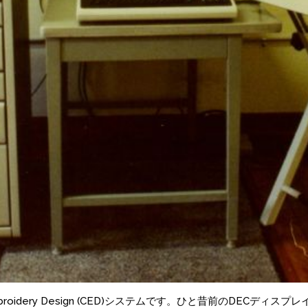
Embroidery Design (CED)システムです。ひと昔前のDECデ