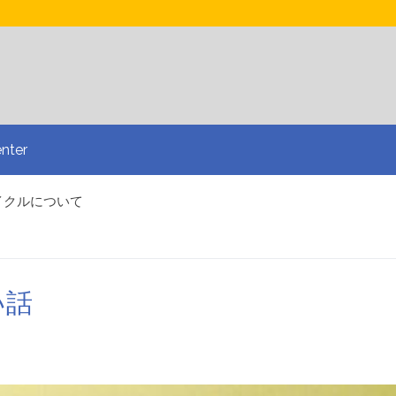
nter
イクルについて
コーラルフォトステッチ
edとのインタビュー
&A
するための基本ルール
い話
繍で多様化しましょう
スマートなデザインアプローチ
お問い合わせ