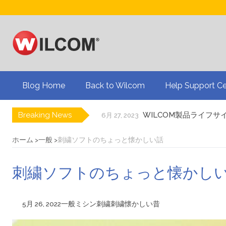
Blog Home
Back to Wilcom
Help Support Ce
Breaking News
WILCOM製品ライフサ
6月 27, 2023
ドリュー・ネルソンと
8月 19, 2024
刺繍業界大手のBinat
8月 19, 2024
ホーム
一般
刺繍ソフトのちょっと懐かしい話
3Dパフ刺繍についてのQ
8月 19, 2024
アメリカの国旗を刺繍
7月 24, 2024
刺繍ソフトのちょっと懐かし
プリントビジネスを刺
7月 24, 2024
自動デジタイズによる
5月 22, 2024
WILCOM製品に関する
6月 27, 2023
5月 26, 2022
一般
ミシン刺繍
刺繍
懐かしい
昔