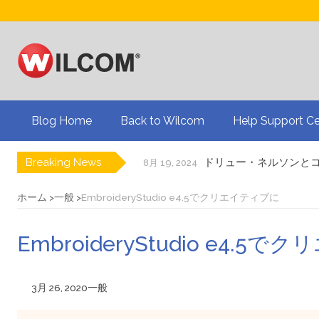
Blog Home
Back to Wilcom
Help Support Ce
Breaking News
ドリュー・ネルソンと
8月 19, 2024
刺繍業界大手のBinat
8月 19, 2024
3Dパフ刺繍についてのQ
8月 19, 2024
ホーム
一般
EmbroideryStudio e4.5でクリエイティブに
アメリカの国旗を刺繍
7月 24, 2024
プリントビジネスを刺
7月 24, 2024
EmbroideryStudio e4.5
自動デジタイズによる
5月 22, 2024
WILCOM製品に関する
6月 27, 2023
WILCOM製品ライフサ
6月 27, 2023
3月 26, 2020
一般