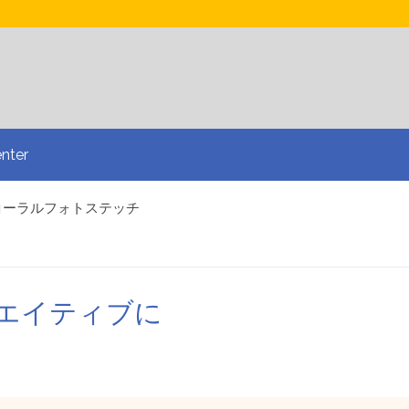
nter
コーラルフォトステッチ
edとのインタビュー
&A
するための基本ルール
繍で多様化しましょう
でクリエイティブに
スマートなデザインアプローチ
お問い合わせ
イクルについて