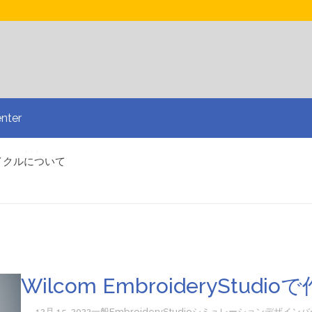
nter
イクルについて
コーラルフォトステッチ
edとのインタビュー
&A
するための基本ルール
繍で多様化しましょう
スマートなデザインアプローチ
お問い合わせ
Wilcom EmbroideryStu
12月 15, 2022
一般
EmbroideryStudio
シミュレーション
デザイン
バ