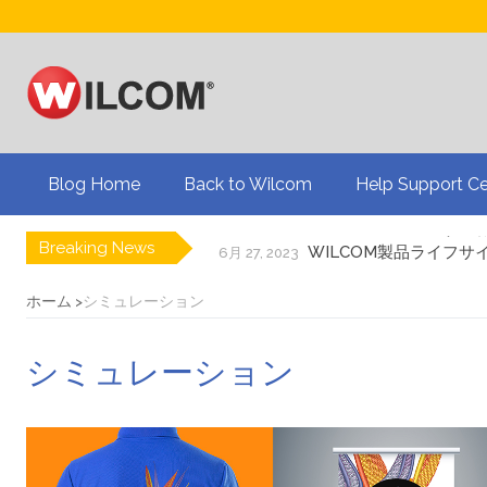
Blog Home
Back to Wilcom
Help Support Ce
Breaking News
WILCOM製品ライフサ
6月 27, 2023
ドリュー・ネルソンと
8月 19, 2024
刺繍業界大手のBinat
8月 19, 2024
ホーム
シミュレーション
3Dパフ刺繍についてのQ
8月 19, 2024
アメリカの国旗を刺繍
7月 24, 2024
シミュレーション
プリントビジネスを刺
7月 24, 2024
自動デジタイズによる
5月 22, 2024
WILCOM製品に関する
6月 27, 2023