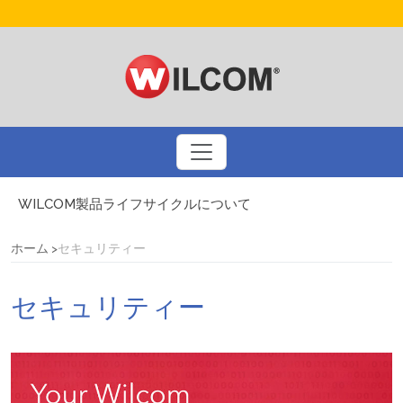
WILCOM製品ライフサイクルについて
ドリュー・ネルソンとコーラルフォトステッチ
刺繍業界大手のBinatedとのインタビュー
ホーム
セキュリティー
3Dパフ刺繍についてのQ&A
アメリカの国旗を刺繍するための基本ルール
セキュリティー
プリントビジネスを刺繍で多様化しましょう
自動デジタイズによるスマートなデザインアプローチ
WILCOM製品に関するお問い合わせ