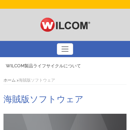
WILCOM製品ライフサイクルについて
ドリュー・ネルソンとコーラルフォトステッチ
刺繍業界大手のBinatedとのインタビュー
ホーム
海賊版ソフトウェア
3Dパフ刺繍についてのQ&A
アメリカの国旗を刺繍するための基本ルール
海賊版ソフトウェア
プリントビジネスを刺繍で多様化しましょう
自動デジタイズによるスマートなデザインアプローチ
WILCOM製品に関するお問い合わせ