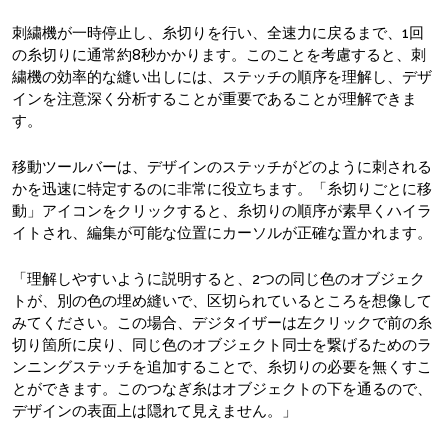
刺繍機が一時停止し、糸切りを行い、全速力に戻るまで、1回
の糸切りに通常約8秒かかります。このことを考慮すると、刺
繍機の効率的な縫い出しには、ステッチの順序を理解し、デザ
インを注意深く分析することが重要であることが理解できま
す。
移動ツールバーは、デザインのステッチがどのように刺される
かを迅速に特定するのに非常に役立ちます。「糸切りごとに移
動」アイコンをクリックすると、糸切りの順序が素早くハイラ
イトされ、編集が可能な位置にカーソルが正確な置かれます。
「理解しやすいように説明すると、2つの同じ色のオブジェク
トが、別の色の埋め縫いで、区切られているところを想像して
みてください。この場合、デジタイザーは左クリックで前の糸
切り箇所に戻り、同じ色のオブジェクト同士を繋げるためのラ
ンニングステッチを追加することで、糸切りの必要を無くすこ
とができます。このつなぎ糸はオブジェクトの下を通るので、
デザインの表面上は隠れて見えません。」