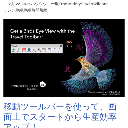
2月 22, 2024
ハウツウ
一般
EmbroideryStudio
Wilcom
ミシン刺繍
刺繍
時間
短縮
移動ツールバーを使って、画
面上でスタートから生産効率
アップ！