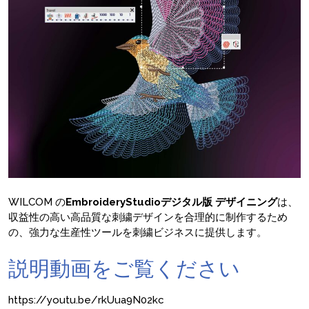
WILCOM の
EmbroideryStudioデジタル版
デザイニング
は、
収益性の高い高品質な刺繍デザインを合理的に制作するため
の、強力な生産性ツールを刺繍ビジネスに提供します。
説明動画をご覧ください
https://youtu.be/rkUua9N02kc