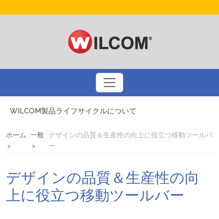
WILCOM製品ライフサイクルについて
ドリュー・ネルソンとコーラルフォトステッチ
刺繍業界大手のBinatedとのインタビュー
ホーム
一般
デザインの品質＆生産性の向上に役立つ移動ツールバ
3Dパフ刺繍についてのQ&A
ー
アメリカの国旗を刺繍するための基本ルール
プリントビジネスを刺繍で多様化しましょう
デザインの品質＆生産性の向
自動デジタイズによるスマートなデザインアプローチ
WILCOM製品に関するお問い合わせ
上に役立つ移動ツールバー