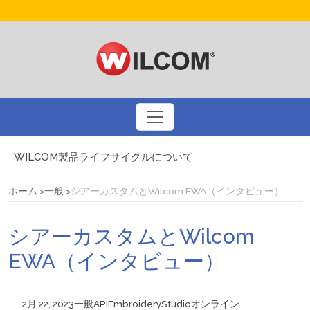
WILCOM製品ライフサイクルについて
ドリュー・ネルソンとコーラルフォトステッチ
刺繍業界大手のBinatedとのインタビュー
ホーム
一般
シアーカスタムとWilcom EWA（インタビュー）
3Dパフ刺繍についてのQ&A
アメリカの国旗を刺繍するための基本ルール
シアーカスタムとWilcom
プリントビジネスを刺繍で多様化しましょう
自動デジタイズによるスマートなデザインアプローチ
EWA（インタビュー）
WILCOM製品に関するお問い合わせ
2月 22, 2023
一般
API
EmbroideryStudio
オンライン